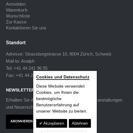
Anmelden
Warenkorb
Wunschliste
Zur Kasse
Kontaktieren Sie uns
Standort
Adresse: Strassburgstrasse 10, 8004 Zürich, Schweiz
Mail to:
Analph
Tel: +41 44 241 96 95
Fax: +41 44 240 34 40
Cookies und Datenschutz
Diese Website verwendet
NEWSLETTER
Cookies, um Ihnen die
bestmögliche
Erhalten Sie die neuesten Informationen zu Veranstaltungen
Benutzererfahrung auf
und Neuerscheinungen.
unserer Website zu bieten.
ABONNIEREN
Akzeptieren
Ablehnen