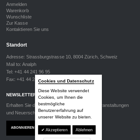
Anmelden
Warenkorb
Wunschliste
Zur Kasse
Kontaktieren Sie uns
Standort
Adresse: Strassburgstrasse 10, 8004 Zürich, Schweiz
Mail to:
Analph
Tel: +41 44 241 96 95
Fax: +41 44 240 34 40
Cookies und Datenschutz
Diese Website verwendet
NEWSLETTER
Cookies, um Ihnen die
bestmögliche
Erhalten Sie die neuesten Informationen zu Veranstaltungen
Benutzererfahrung auf
und Neuerscheinungen.
unserer Website zu bieten.
ABONNIEREN
Akzeptieren
Ablehnen