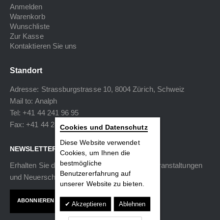
Anmelden
Warenkorb
Wunschliste
Zur Kasse
Kontaktieren Sie uns
Standort
Adresse: Strassburgstrasse 10, 8004 Zürich, Schweiz
Mail to:
Analph
Tel: +41 44 241 96 95
Fax: +41 44 240 34 40
Cookies und Datenschutz
Diese Website verwendet
NEWSLETTER
Cookies, um Ihnen die
bestmögliche
Erhalten Sie die neuesten Informationen zu Veranstaltungen
Benutzererfahrung auf
und Neuerscheinungen.
unserer Website zu bieten.
ABONNIEREN
Akzeptieren
Ablehnen