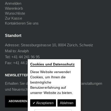
Anmelden
Warenkorb
Wunschliste
Zur Kasse
Kontaktieren Sie uns
Standort
Adresse: Strassburgstrasse 10, 8004 Zürich, Schweiz
Mail to:
Analph
Tel: +41 44 241 96 95
Fax: +41 44 240 34 40
Cookies und Datenschutz
Diese Website verwendet
NEWSLETTER
Cookies, um Ihnen die
bestmögliche
Erhalten Sie die neuesten Informationen zu Veranstaltungen
Benutzererfahrung auf
und Neuerscheinungen.
unserer Website zu bieten.
ABONNIEREN
Akzeptieren
Ablehnen