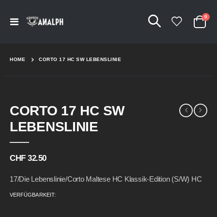
Arti
0
Navigation
Cart
umschalten
HOME
CORTO 17 HC SW LEBENSLINIE
Skip
Skip
CORTO 17 HC SW
to
to
the
the
LEBENSLINIE
end
beginning
of
of
the
the
CHF 32.50
images
images
gallery
gallery
17/Die Lebenslinie/Corto Maltese HC Klassik-Edition (s/w) HC
VERFÜGBARKEIT: