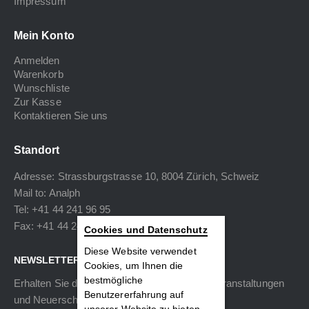
Impressum
Mein Konto
Anmelden
Warenkorb
Wunschliste
Zur Kasse
Kontaktieren Sie uns
Standort
Adresse: Strassburgstrasse 10, 8004 Zürich, Schweiz
Mail to:
Analph
Tel: +41 44 241 96 95
Fax: +41 44 240 34 40
Cookies und Datenschutz
Diese Website verwendet
NEWSLETTER
Cookies, um Ihnen die
bestmögliche
Erhalten Sie die neuesten Informationen zu Veranstaltungen
Benutzererfahrung auf
und Neuerscheinungen.