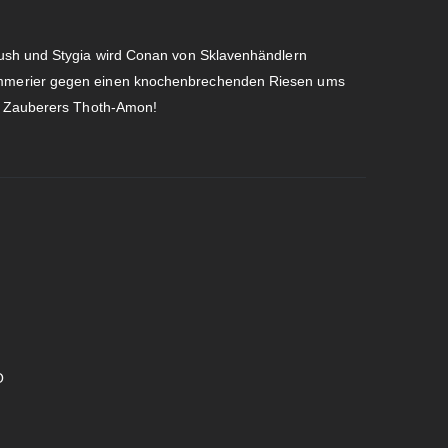
ush und Stygia wird Conan von Sklavenhändlern
mmerier gegen einen knochenbrechenden Riesen ums
n Zauberers Thoth-Amon!
O