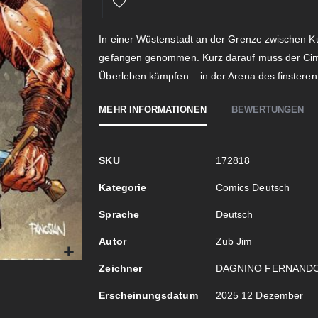
In einer Wüstenstadt an der Grenze zwischen K
gefangen genommen. Kurz darauf muss der Ci
Überleben kämpfen – in der Arena des finstere
MEHR INFORMATIONEN
BEWERTUNGEN
Mehr
SKU
172818
Informationen
Kategorie
Comics Deutsch
Sprache
Deutsch
Autor
Zub Jim
Zeichner
DAGNINO FERNAND
Erscheinungsdatum
2025 12 Dezember