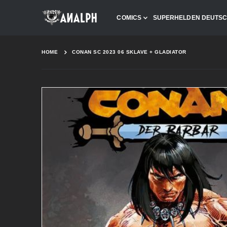
COMICS
SUPERHELDEN DEUTS
HOME
CONAN SC 2023 06 SKLAVE + GLADIATOR
Skip
to
the
end
of
the
images
gallery