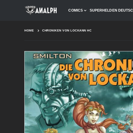
COMICS
SUPERHELDEN DEUTS
HOME
CHRONIKEN VON LOCKANN HC
Skip
to
the
end
of
the
images
gallery