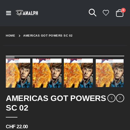
Arti
0
Navigation
Cart
umschalten
HOME
AMERICAS GOT POWERS SC 02
Skip
to
the
end
of
the
Skip
images
AMERICAS GOT POWERS
to
gallery
the
SC 02
beginning
of
the
CHF 22.00
images