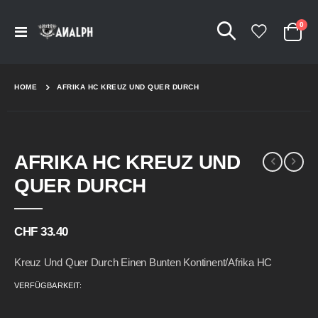
Arti
0
Navigation
Cart
umschalten
HOME
AFRIKA HC KREUZ UND QUER DURCH
Skip
Skip
AFRIKA HC KREUZ UND
to
to
the
the
QUER DURCH
end
beginning
of
of
the
the
CHF 33.40
images
images
gallery
gallery
Kreuz Und Quer Durch Einen Bunten Kontinent/Afrika HC
VERFÜGBARKEIT: