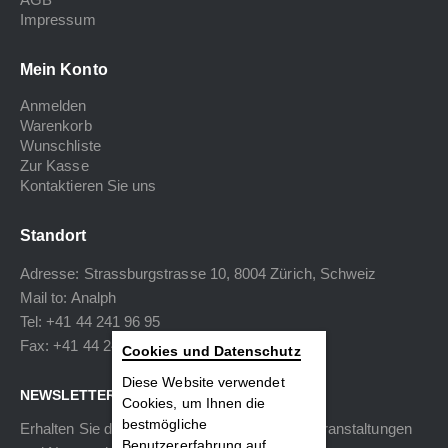
Impressum
Mein Konto
Anmelden
Warenkorb
Wunschliste
Zur Kasse
Kontaktieren Sie uns
Standort
Adresse: Strassburgstrasse 10, 8004 Zürich, Schweiz
Mail to:
Analph
Tel: +41 44 241 96 95
Fax: +41 44 240 34 40
Cookies und Datenschutz
Diese Website verwendet
NEWSLETTER
Cookies, um Ihnen die
bestmögliche
Erhalten Sie die neuesten Informationen zu Veranstaltungen
Benutzererfahrung auf