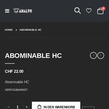
Arti
0
Navigation
Cart
umschalten
HOME
ABOMINABLE HC
Skip
Skip
ABOMINABLE HC
to
to
the
the
end
beginning
of
of
CHF 22.00
the
the
images
images
Abominable HC
gallery
gallery
VERFÜGBARKEIT:
IN DEN WARENKORB