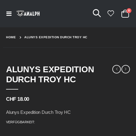
Arti
0
Navigation
Cart
umschalten
HOME
ALUNYS EXPEDITION DURCH TROY HC
Skip
Skip
ALUNYS EXPEDITION
to
to
the
the
DURCH TROY HC
end
beginning
of
of
the
the
CHF 18.00
images
images
gallery
gallery
Alunys Expedition Durch Troy HC
VERFÜGBARKEIT: