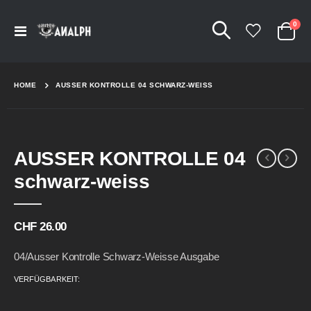
Arti
0
Navigation
Cart
umschalten
HOME
AUSSER KONTROLLE 04 SCHWARZ-WEISS
Skip
Skip
AUSSER KONTROLLE 04
to
to
the
the
schwarz-weiss
end
beginning
of
of
the
the
CHF 26.00
images
images
gallery
gallery
04/Ausser Kontrolle Schwarz-Weisse Ausgabe
VERFÜGBARKEIT: