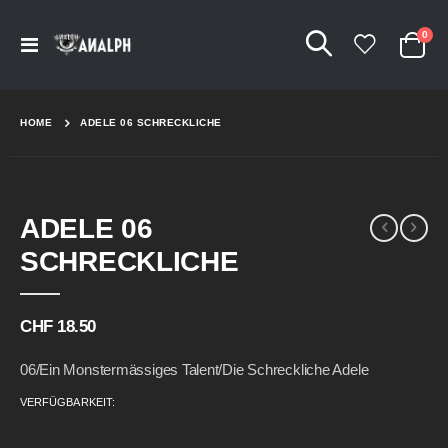
Arti
0
Navigation
Cart
umschalten
HOME
ADELE 06 SCHRECKLICHE
Skip
Skip
ADELE 06
to
to
the
the
SCHRECKLICHE
end
beginning
of
of
the
the
CHF 18.50
images
images
gallery
gallery
06/Ein Monstermässiges Talent/Die Schreckliche Adele
VERFÜGBARKEIT: