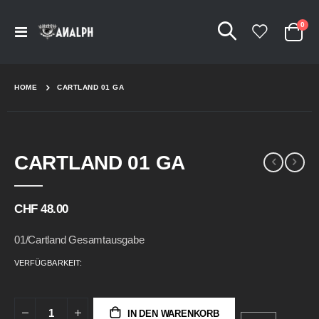
Arti
0
Navigation
Cart
umschalten
HOME
CARTLAND 01 GA
Skip
Skip
CARTLAND 01 GA
to
to
the
the
end
beginning
of
of
CHF 48.00
the
the
images
images
01/Cartland Gesamtausgabe
gallery
gallery
VERFÜGBARKEIT:
IN DEN WARENKORB