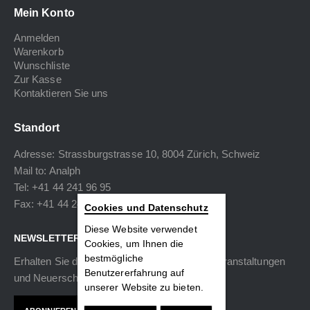
Mein Konto
Anmelden
Warenkorb
Wunschliste
Zur Kasse
Kontaktieren Sie uns
Standort
Adresse: Strassburgstrasse 10, 8004 Zürich, Schweiz
Mail to:
Analph
Tel: +41 44 241 96 95
Fax: +41 44 240 34 40
Cookies und Datenschutz
Diese Website verwendet
NEWSLETTER
Cookies, um Ihnen die
bestmögliche
Erhalten Sie die neuesten Informationen zu Veranstaltungen
Benutzererfahrung auf
und Neuerscheinungen.
unserer Website zu bieten.