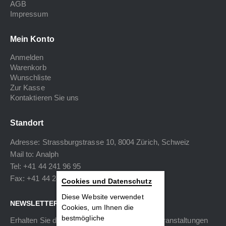
AGB
Impressum
Mein Konto
Anmelden
Warenkorb
Wunschliste
Zur Kasse
Kontaktieren Sie uns
Standort
Adresse: Strassburgstrasse 10, 8004 Zürich, Schweiz
Mail to:
Analph
Tel: +41 44 241 96 95
Fax: +41 44 240 34 40
Cookies und Datenschutz
Diese Website verwendet
NEWSLETTER
Cookies, um Ihnen die
bestmögliche
Erhalten Sie die neuesten Informationen zu Veranstaltungen