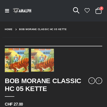
Arti
0
Navigation
Cart
umschalten
HOME
BOB MORANE CLASSIC HC 05 KETTE
Skip
to
the
end
of
the
Skip
images
BOB MORANE CLASSIC
to
gallery
the
HC 05 KETTE
beginning
of
the
CHF 27.00
images