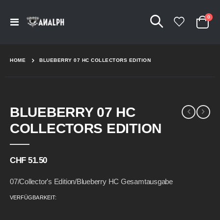
Arti
0
Navigation
Cart
umschalten
HOME
BLUEBERRY 07 HC COLLECTORS EDITION
Skip
Skip
BLUEBERRY 07 HC
to
to
the
the
COLLECTORS EDITION
end
beginning
of
of
the
the
CHF 51.50
images
images
gallery
gallery
07/Collector's Edition/Blueberry HC Gesamtausgabe
VERFÜGBARKEIT: