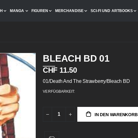
CH
MANGA
FIGUREN
MERCHANDISE
SCI-FI UND ARTBOOKS
BLEACH BD 01
CHF 11.50
01/Death And The Strawberry/Bleach BD
VERFÜGBARKEIT:
IN DEN WARENKORB