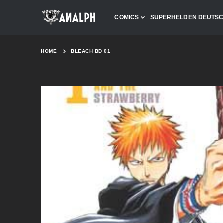
COMICS
SUPERHELDEN DEUTS
HOME
BLEACH BD 01
Skip
to
the
end
of
the
images
gallery