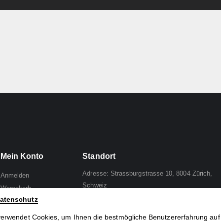
Mein Konto
Standort
Adresse: Strassburgstrasse 10, 8004 Zürich,
Anmelden
Schweiz
Warenkorb
atenschutz
Wunschliste
Mail to:
Analph
Zur Kasse
verwendet Cookies, um Ihnen die bestmögliche Benutzererfahrung auf
Tel: +41 44 241 96 95