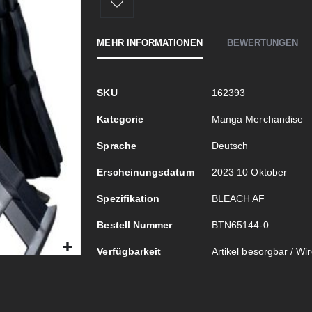
MEHR INFORMATIONEN
BEWERTUNGEN
Mehr
SKU
162393
Informationen
Kategorie
Manga Merchandise
Sprache
Deutsch
Erscheinungsdatum
2023 10 Oktober
Spezifikation
BLEACH AF
Bestell Nummer
BTN65144-0
Verfügbarkeit
Artikel besorgbar / Wird