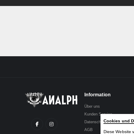
beginning
of
the
images
gallery
Information
Über uns
Kunden Service
Cookies und D
Datenschutz
AGB
Diese Website 