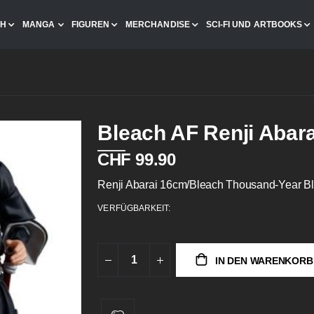
CH
MANGA
FIGUREN
MERCHANDISE
SCI-FI UND ARTBOOKS
Bleach AF Renji Abar
CHF 99.90
Renji Abarai 16cm/Bleach Thousand-Year Bl
VERFÜGBARKEIT:
IN DEN WARENKORB