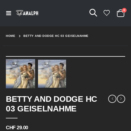
Arti
0
Navigation
Cart
umschalten
HOME
BETTY AND DODGE HC 03 GEISELNAHME
Skip
to
the
end
of
the
Skip
images
BETTY AND DODGE HC
to
gallery
the
03 GEISELNAHME
beginning
of
the
CHF 29.00
images