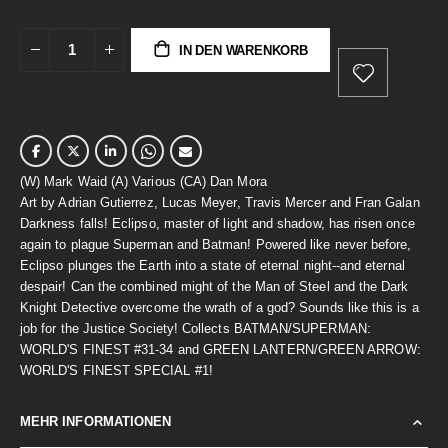
IN DEN WARENKORB
(W) Mark Waid (A) Various (CA) Dan Mora
Art by Adrian Gutierrez, Lucas Meyer, Travis Mercer and Fran Galan
Darkness falls! Eclipso, master of light and shadow, has risen once
again to plague Superman and Batman! Powered like never before,
Eclipso plunges the Earth into a state of eternal night--and eternal
despair! Can the combined might of the Man of Steel and the Dark
Knight Detective overcome the wrath of a god? Sounds like this is a
job for the Justice Society! Collects BATMAN/SUPERMAN:
WORLD'S FINEST #31-34 and GREEN LANTERN/GREEN ARROW:
WORLD'S FINEST SPECIAL #1!
MEHR INFORMATIONEN