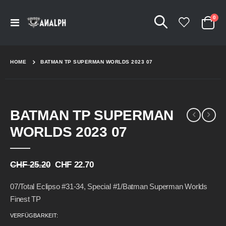
Arti
0
Navigation
Cart
umschalten
HOME
BATMAN TP SUPERMAN WORLDS 2023 07
Skip
Skip
BATMAN TP SUPERMAN
to
to
the
the
WORLDS 2023 07
end
beginning
of
of
the
the
CHF 25.20
CHF 22.70
images
images
gallery
gallery
07/Total Eclipso #31-34, Special #1/Batman Superman Worlds
Finest TP
VERFÜGBARKEIT: