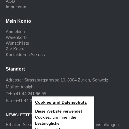
AGB
Impressum
Mein Konto
Anmelden
Warenkorb
Wunschliste
Zur Kasse
Kontaktieren Sie uns
Standort
Adresse: Strassburgstrasse 10, 8004 Zürich, Schweiz
Mail to:
Analph
Tel: +41 44 241 96 95
Fax: +41 44 240 34 40
Cookies und Datenschutz
Diese Website verwendet
NEWSLETTER
Cookies, um Ihnen die
bestmögliche
Erhalten Sie die neuesten Informationen zu Veranstaltungen