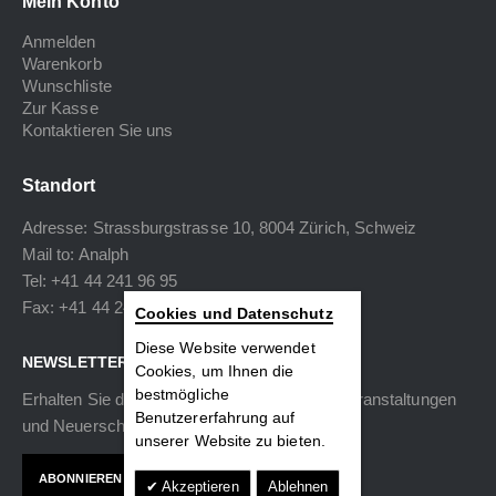
Mein Konto
Anmelden
Warenkorb
Wunschliste
Zur Kasse
Kontaktieren Sie uns
Standort
Adresse: Strassburgstrasse 10, 8004 Zürich, Schweiz
Mail to:
Analph
Tel: +41 44 241 96 95
Fax: +41 44 240 34 40
Cookies und Datenschutz
Diese Website verwendet
NEWSLETTER
Cookies, um Ihnen die
bestmögliche
Erhalten Sie die neuesten Informationen zu Veranstaltungen
Benutzererfahrung auf
und Neuerscheinungen.
unserer Website zu bieten.
ABONNIEREN
Akzeptieren
Ablehnen