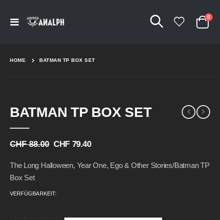
Arti
0
Navigation
Cart
umschalten
HOME
BATMAN TP BOX SET
Skip
Skip
BATMAN TP BOX SET
to
to
the
the
end
beginning
of
of
CHF 88.00
CHF 79.40
the
the
images
images
The Long Halloween, Year One, Ego & Other Stories/Batman TP
gallery
gallery
Box Set
VERFÜGBARKEIT: