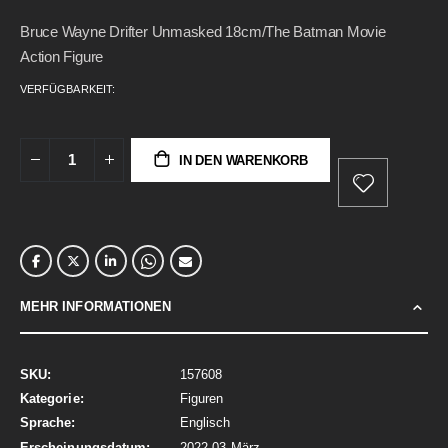
gallery
Bruce Wayne Drifter Unmasked 18cm/The Batman Movie
Action Figure
VERFÜGBARKEIT:
IN DEN WARENKORB
MEHR INFORMATIONEN
Mehr
157608
Informationen
Figuren
Englisch
2022 03 März