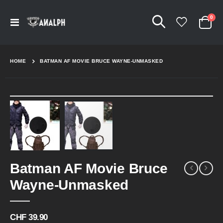
Arti
0
Navigation
Cart
umschalten
HOME
BATMAN AF MOVIE BRUCE WAYNE-UNMASKED
Skip
to
the
end
of
the
Skip
images
Batman AF Movie Bruce
to
gallery
the
Wayne-Unmasked
beginning
of
the
CHF 39.90
images