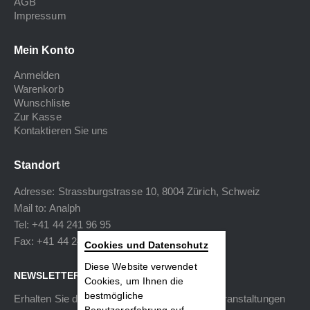
AGB
Impressum
Mein Konto
Anmelden
Warenkorb
Wunschliste
Zur Kasse
Kontaktieren Sie uns
Standort
Adresse: Strassburgstrasse 10, 8004 Zürich, Schweiz
Mail to:
Analph
Tel: +41 44 241 96 95
Fax: +41 44 240 34 40
Cookies und Datenschutz
Diese Website verwendet
NEWSLETTER
Cookies, um Ihnen die
bestmögliche
Erhalten Sie die neuesten Informationen zu Veranstaltungen