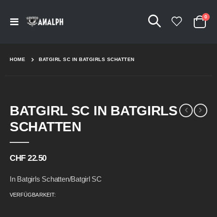
Arti
0
Navigation
Cart
umschalten
HOME
BATGIRL SC IN BATGIRLS SCHATTEN
Skip
Skip
BATGIRL SC IN BATGIRLS
to
to
the
the
SCHATTEN
end
beginning
of
of
the
the
CHF 22.50
images
images
gallery
gallery
In Batgirls Schatten/Batgirl SC
VERFÜGBARKEIT: