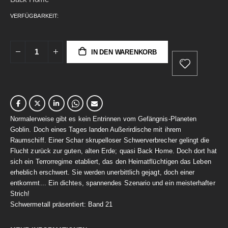
gallery
VERFÜGBARKEIT:
IN DEN WARENKORB
Normalerweise gibt es kein Entrinnen vom Gefängnis-Planeten
Goblin. Doch eines Tages landen Außerirdische mit ihrem
Raumschiff. Einer Schar skrupelloser Schwerverbrecher gelingt die
Flucht zurück zur guten, alten Erde; quasi Back Home. Doch dort hat
sich ein Terrorregime etabliert, das den Heimatflüchtigen das Leben
erheblich erschwert. Sie werden unerbittlich gejagt, doch einer
entkommt... Ein dichtes, spannendes Szenario und ein meisterhafter
Strich!
Schwermetall präsentiert: Band 21