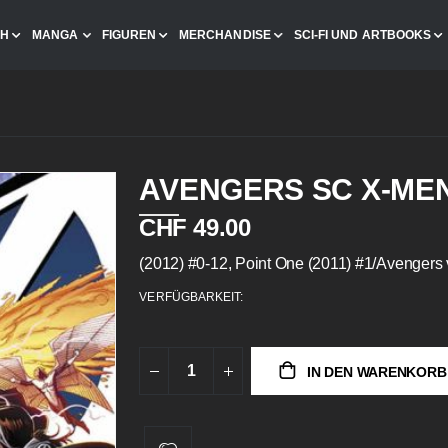
CH
MANGA
FIGUREN
MERCHANDISE
SCI-FI UND ARTBOOKS
AVENGERS SC X-ME
CHF 49.00
(2012) #0-12, Point One (2011) #1/Avenger
VERFÜGBARKEIT:
IN DEN WARENKORB