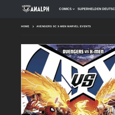
COMICS
SUPERHELDEN DEUTS
HOME
AVENGERS SC X-MEN MARVEL EVENTS
Skip
to
the
end
of
the
images
gallery