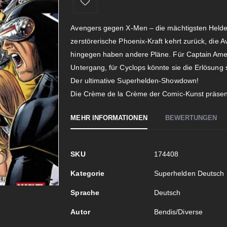
Avengers gegen X-Men – die mächtigsten Helden
zerstörerische Phoenix-Kraft kehrt zurück, die 
hingegen haben andere Pläne. Für Captain Ameri
Untergang, für Cyclops könnte sie die Erlösung se
Der ultimative Superhelden-Showdown!
Die Crème de la Crème der Comic-Kunst präsen
MEHR INFORMATIONEN
BEWERTUNGEN
Mehr
SKU
174408
Informationen
Kategorie
Superhelden Deutsch
Sprache
Deutsch
Autor
Bendis/Diverse