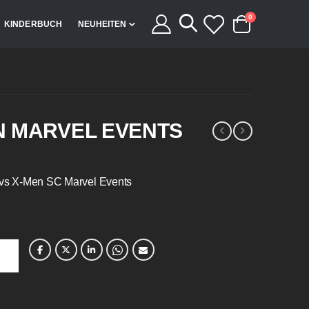
Artikel
0
KINDERBUCH
NEUHEITEN
Cart
N MARVEL EVENTS
s vs X-Men SC Marvel Events