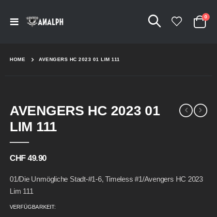
Arti
0
Navigation
Cart
umschalten
HOME
AVENGERS HC 2023 01 LIM 111
Skip
Skip
AVENGERS HC 2023 01
to
to
the
the
LIM 111
end
beginning
of
of
the
the
CHF 49.90
images
images
gallery
gallery
01/Die Unmögliche Stadt-#1-6, Timeless #1/Avengers HC 2023
Lim 111
VERFÜGBARKEIT: