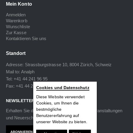
Mein Konto
Anmelden
Warenkorb
Wunschliste
Zur Kasse
Kontaktieren Sie uns
Standort
Adresse: Strassburgstrasse 10, 8004 Zürich, Schweiz
Mail to:
Analph
Tel: +41 44 241 96 95
Fax: +41 44 240 34 40
Cookies und Datenschutz
Diese Website verwendet
NEWSLETTER
Cookies, um Ihnen die
bestmögliche
Erhalten Sie die neuesten Informationen zu Veranstaltungen
Benutzererfahrung auf
und Neuerscheinungen.
unserer Website zu bieten.
ABONNIEREN