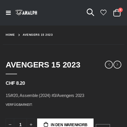
Arti
0
Navigation
Cart
umschalten
HOME
AVENGERS 15 2023
Skip
Skip
AVENGERS 15 2023
to
to
the
the
end
beginning
of
of
CHF 8.20
the
the
images
images
15/#20, Assemble (2024) #3/Avengers 2023
gallery
gallery
VERFÜGBARKEIT:
IN DEN WARENKORB