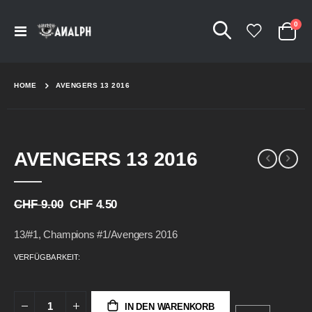
Arti
0
Navigation
Cart
umschalten
HOME
AVENGERS 13 2016
Skip
Skip
AVENGERS 13 2016
to
to
the
the
end
beginning
of
of
CHF 9.00
CHF 4.50
the
the
images
images
13/#1, Champions #1/Avengers 2016
gallery
gallery
VERFÜGBARKEIT:
IN DEN WARENKORB