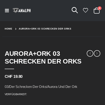
Arti
0
Navigation
Cart
umschalten
HOME
AURORA+ORK 03 SCHRECKEN DER ORKS
Skip
Skip
AURORA+ORK 03
to
to
the
the
SCHRECKEN DER ORKS
end
beginning
of
of
the
the
CHF 19.80
images
images
gallery
gallery
03/Der Schrecken Der Orks/Aurora Und Der Ork
VERFÜGBARKEIT: