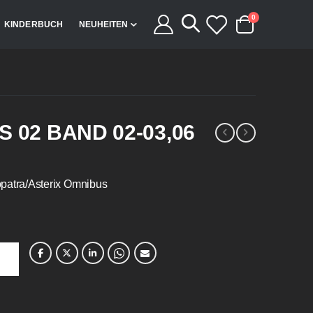
Artikel
0
KINDERBUCH
NEUHEITEN
Cart
 02 BAND 02-03,06
eopatra/Asterix Omnibus