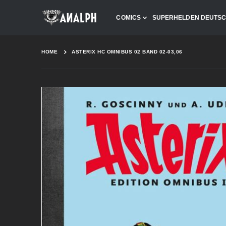
COMICS
SUPERHELDEN DEUTS
HOME
ASTERIX HC OMNIBUS 02 BAND 02-03,06
Skip
to
the
end
of
the
images
gallery