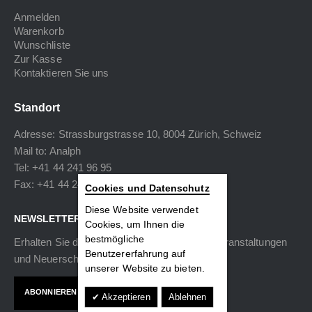
Anmelden
Warenkorb
Wunschliste
Zur Kasse
Kontaktieren Sie uns
Standort
Adresse: Strassburgstrasse 10, 8004 Zürich, Schweiz
Mail to:
Analph
Tel: +41 44 241 96 95
Fax: +41 44 240 34 40
Cookies und Datenschutz
Diese Website verwendet
NEWSLETTER
Cookies, um Ihnen die
bestmögliche
Erhalten Sie die neuesten Informationen zu Veranstaltungen
Benutzererfahrung auf
und Neuerscheinungen.
unserer Website zu bieten.
ABONNIEREN
Akzeptieren
Ablehnen