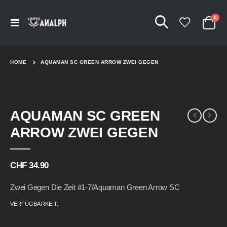
Arti
0
Navigation
Cart
umschalten
HOME
AQUAMAN SC GREEN ARROW ZWEI GEGEN
Skip
Skip
AQUAMAN SC GREEN
to
to
the
the
ARROW ZWEI GEGEN
end
beginning
of
of
the
the
CHF 34.90
images
images
gallery
gallery
Zwei Gegen Die Zeit #1-7/Aquaman Green Arrow SC
VERFÜGBARKEIT: