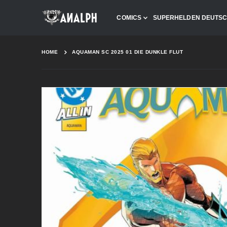
COMICS
SUPERHELDEN DEUTS
HOME
AQUAMAN SC 2025 01 DIE DUNKLE FLUT
Skip
to
the
end
of
the
images
gallery