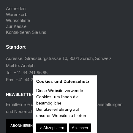
Anmelden
Warenkorb
Wunschliste
Zur Kasse
Kontaktieren Sie uns
Standort
Adresse: Strassburgstrasse 10, 8004 Zürich, Schweiz
Mail to:
Analph
Tel: +41 44 241 96 95
Fax: +41 44 240 34 40
Cookies und Datenschutz
Diese Website verwendet
NEWSLETTER
Cookies, um Ihnen die
bestmögliche
Erhalten Sie die neuesten Informationen zu Veranstaltungen
Benutzererfahrung auf
und Neuerscheinungen.
unserer Website zu bieten.
ABONNIEREN
Akzeptieren
Ablehnen