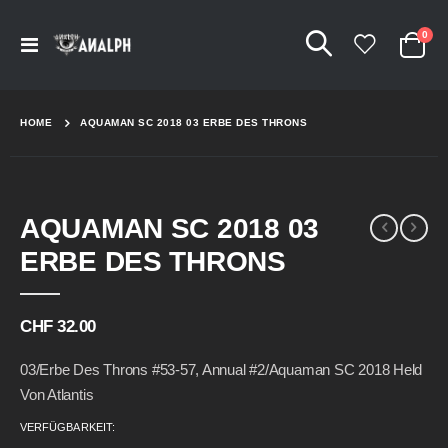
Arti
0
Navigation
Cart
umschalten
HOME
AQUAMAN SC 2018 03 ERBE DES THRONS
Skip
Skip
AQUAMAN SC 2018 03
to
to
the
the
ERBE DES THRONS
end
beginning
of
of
the
the
CHF 32.00
images
images
gallery
gallery
03/Erbe Des Throns #53-57, Annual #2/Aquaman SC 2018 Held
Von Atlantis
VERFÜGBARKEIT: