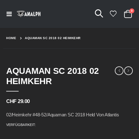
Arti
0
Navigation
Cart
umschalten
HOME
AQUAMAN SC 2018 02 HEIMKEHR
Skip
Skip
AQUAMAN SC 2018 02
to
to
the
the
HEIMKEHR
end
beginning
of
of
the
the
CHF 29.00
images
images
gallery
gallery
02/Heimkehr #48-52/Aquaman SC 2018 Held Von Atlantis
VERFÜGBARKEIT: