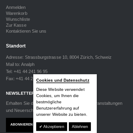
Anmelden
Warenkorb
Wunschliste
Zur Kasse
Kontaktieren Sie uns
Standort
Adresse: Strassburgstrasse 10, 8004 Zürich, Schweiz
Mail to:
Analph
Tel: +41 44 241 96 95
Fax: +41 44 240 34 40
Cookies und Datenschutz
Diese Website verwendet
NEWSLETTER
Cookies, um Ihnen die
bestmögliche
Erhalten Sie die neuesten Informationen zu Veranstaltungen
Benutzererfahrung auf
und Neuerscheinungen.
unserer Website zu bieten.
ABONNIEREN
Akzeptieren
Ablehnen