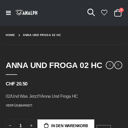
Arti
0
Navigation
Cart
umschalten
HOME
ANNA UND FROGA 02 HC
Skip
Skip
ANNA UND FROGA 02 HC
to
to
the
the
end
beginning
of
of
CHF 20.50
the
the
images
images
02/Und Was Jetzt?/Anna Und Froga HC
gallery
gallery
VERFÜGBARKEIT:
IN DEN WARENKORB