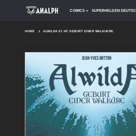
COMICS
SUPERHELDEN DEUTS
HOME
ALWILDA 01 HC GEBURT EINER WALKUERE
Skip
to
the
end
of
the
images
gallery