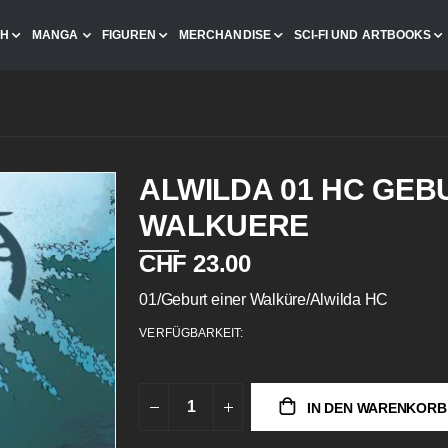
CH
MANGA
FIGUREN
MERCHANDISE
SCI-FI UND ARTBOOKS
ALWILDA 01 HC GEB
WALKUERE
CHF 23.00
01/Geburt einer Walküre/Alwilda HC
VERFÜGBARKEIT:
IN DEN WARENKORB