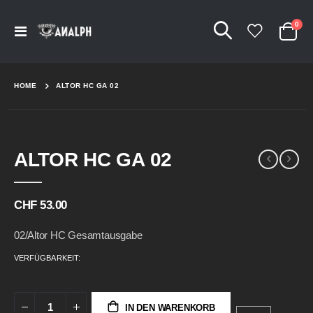
Arti
0
Navigation
Cart
umschalten
HOME
ALTOR HC GA 02
Skip
Skip
ALTOR HC GA 02
to
to
the
the
end
beginning
of
of
CHF 53.00
the
the
images
images
02/Altor HC Gesamtausgabe
gallery
gallery
VERFÜGBARKEIT:
IN DEN WARENKORB