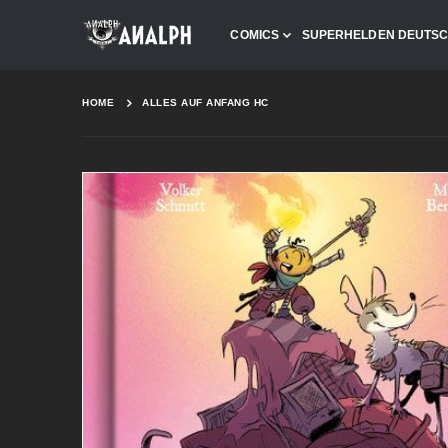
COMICS
SUPERHELDEN DEUTS
HOME
ALLES AUF ANFANG HC
Skip
to
the
end
of
the
images
gallery