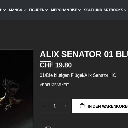
CH
MANGA
FIGUREN
MERCHANDISE
SCI-FI UND ARTBOOKS
ALIX SENATOR 01 B
CHF 19.80
01/Die blutigen Flügel/Alix Senator HC
VERFÜGBARKEIT:
IN DEN WARENKORB