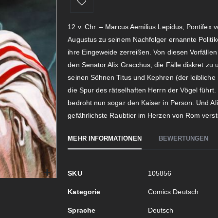
12 v. Chr. – Marcus Aemilius Lepidus, Pontifex
Augustus zu seinem Nachfolger ernannte Politike
ihre Eingeweide zerreißen. Von diesen Vorfällen
den Senator Alix Gracchus, die Fälle diskret zu u
seinen Söhnen Titus und Kephren (der leibliche
die Spur des rätselhaften Herrn der Vögel führt.
bedroht nun sogar den Kaiser in Person. Und Ali
gefährlichste Raubtier im Herzen von Rom verste
MEHR INFORMATIONEN
BEWERTUNGEN
Mehr
SKU
105856
Informationen
Kategorie
Comics Deutsch
Sprache
Deutsch