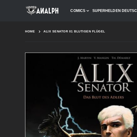
COMICS
SUPERHELDEN DEUTS
HOME
ALIX SENATOR 01 BLUTIGEN FLÜGEL
Skip
to
the
end
of
the
images
gallery