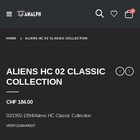
Arti
0
Navigation
Cart
umschalten
HOME
ALIENS HC 02 CLASSIC COLLECTION
Skip
Skip
ALIENS HC 02 CLASSIC
to
to
the
the
COLLECTION
end
beginning
of
of
the
the
CHF 184.00
images
images
gallery
gallery
02/1992-1994/Aliens HC Classic Collection
VERFÜGBARKEIT: