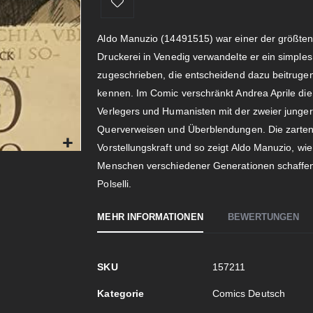
Aldo Manuzio (14491515) war einer der größten 
Druckerei in Venedig verwandelte er ein simpl
zugeschrieben, die entscheidend dazu beitruge
kennen. Im Comic verschränkt Andrea Aprile die 
Verlegers und Humanisten mit der zweier junge
Querverweisen und Überblendungen. Die zarten
Vorstellungskraft und so zeigt Aldo Manuzio, wi
Menschen verschiedener Generationen schaffen 
Polselli.
MEHR INFORMATIONEN
BEWERTUNGEN
Mehr
SKU
157211
Informationen
Kategorie
Comics Deutsch