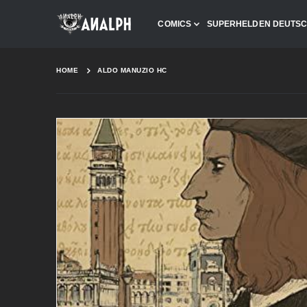
COMICS
SUPERHELDEN DEUTS
HOME
ALDO MANUZIO HC
Skip
to
the
end
of
the
images
gallery