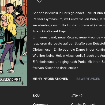
Soeben ist Akissi in Paris gelandet – sie ist nu
Pariser Gymnasium, weit entfernt von Bubu, ihre
sie allerdings nicht: Ihr Bruder Fofana ist (eher 
ihrem Großonkel Papi.
Ein neues Land, neue Regeln, neue Freunde – die
reagieren die Leute auf der Straße zum Beispiel
Obdachlosen Émile oder die Dame in der Kant
Wie ihre kleine Heldin Akissi verließ auch die A
Elfenbeinküste und ging nach Paris. Mit ihren Se
frei von Klischees darzustellen.
MEHR INFORMATIONEN
BEWERTUNGEN
Mehr
SKU
170449
Informationen
Kategorie
Comics Deutsch