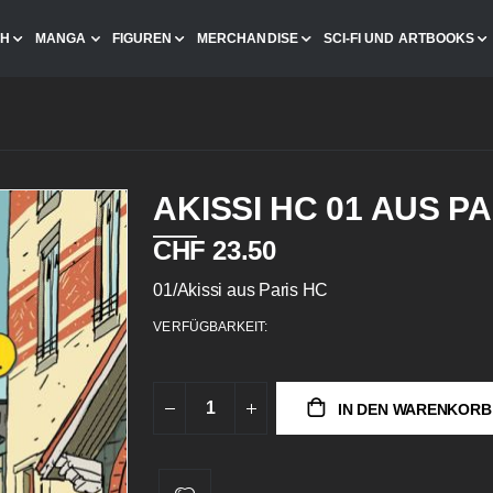
CH
MANGA
FIGUREN
MERCHANDISE
SCI-FI UND ARTBOOKS
AKISSI HC 01 AUS PA
CHF 23.50
01/Akissi aus Paris HC
VERFÜGBARKEIT:
IN DEN WARENKORB