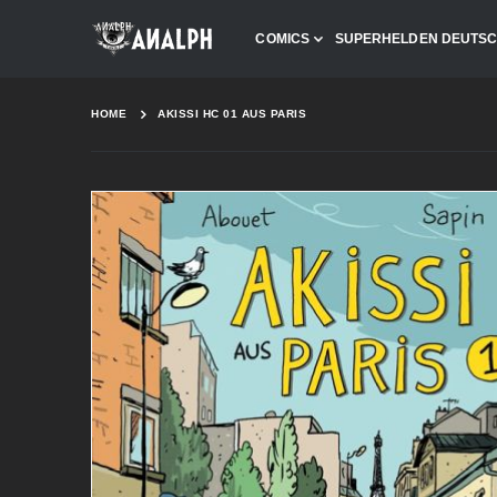
COMICS
SUPERHELDEN DEUTS
HOME
AKISSI HC 01 AUS PARIS
Skip
to
the
end
of
the
images
gallery