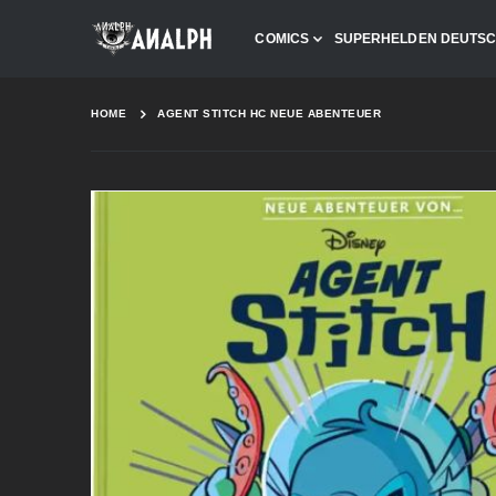
COMICS
SUPERHELDEN DEUTS
HOME
AGENT STITCH HC NEUE ABENTEUER
Skip
to
the
end
of
the
images
gallery