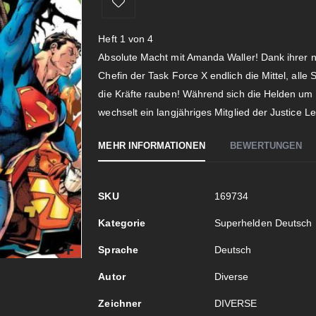
Heft 1 von 4
Absolute Macht mit Amanda Waller! Dank ihrer 
Chefin der Task Force X endlich die Mittel, all
die Kräfte rauben! Während sich die Helden um
wechselt ein langjähriges Mitglied der Justice L
MEHR INFORMATIONEN
BEWERTUNGEN
Mehr
SKU
169734
Informationen
Kategorie
Superhelden Deutsch
Sprache
Deutsch
Autor
Diverse
Zeichner
DIVERSE