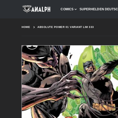
COMICS
SUPERHELDEN DEUTS
HOME
ABSOLUTE POWER 01 VARIANT LIM 333
Skip
to
the
end
of
the
images
gallery