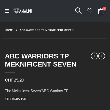
Arti
0
Navigation
Cart
umschalten
HOME
ABC WARRIORS TP MEKNIFICENT SEVEN
Skip
Skip
ABC WARRIORS TP
to
to
the
the
MEKNIFICENT SEVEN
end
beginning
of
of
the
the
CHF 25.20
images
images
gallery
gallery
The Meknificent Seven/ABC Warriors TP
VERFÜGBARKEIT: