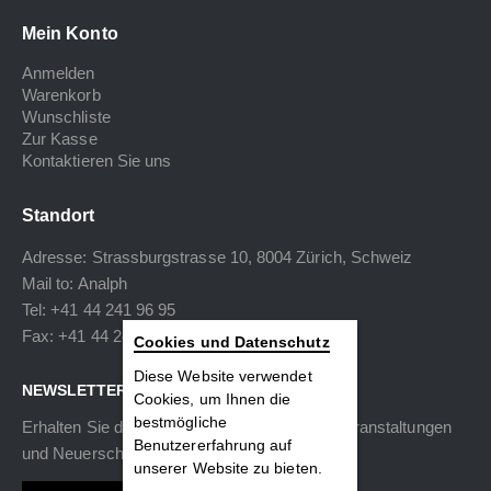
Mein Konto
Anmelden
Warenkorb
Wunschliste
Zur Kasse
Kontaktieren Sie uns
Standort
Adresse: Strassburgstrasse 10, 8004 Zürich, Schweiz
Mail to:
Analph
Tel: +41 44 241 96 95
Fax: +41 44 240 34 40
Cookies und Datenschutz
Diese Website verwendet
NEWSLETTER
Cookies, um Ihnen die
bestmögliche
Erhalten Sie die neuesten Informationen zu Veranstaltungen
Benutzererfahrung auf
und Neuerscheinungen.
unserer Website zu bieten.