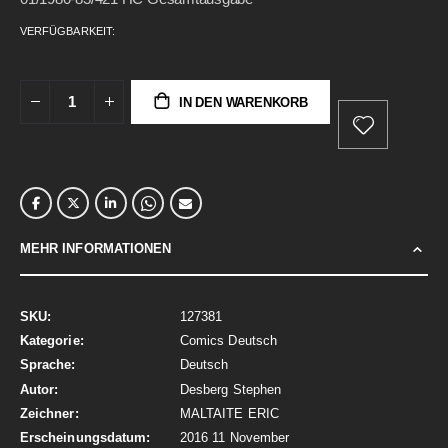
gallery
VERFÜGBARKEIT:
IN DEN WARENKORB
MEHR INFORMATIONEN
Mehr
127381
Informationen
Comics Deutsch
Deutsch
Desberg Stephen
MALTAITE ERIC
2016 11 November