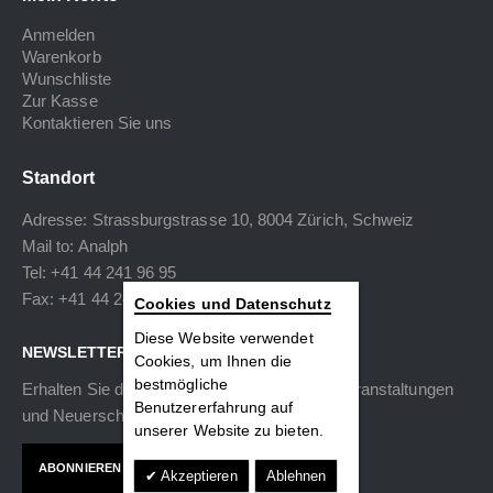
Anmelden
Warenkorb
Wunschliste
Zur Kasse
Kontaktieren Sie uns
Standort
Adresse: Strassburgstrasse 10, 8004 Zürich, Schweiz
Mail to:
Analph
Tel: +41 44 241 96 95
Fax: +41 44 240 34 40
Cookies und Datenschutz
Diese Website verwendet
NEWSLETTER
Cookies, um Ihnen die
bestmögliche
Erhalten Sie die neuesten Informationen zu Veranstaltungen
Benutzererfahrung auf
und Neuerscheinungen.
unserer Website zu bieten.
ABONNIEREN
Akzeptieren
Ablehnen