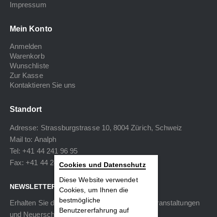
Impressum
Mein Konto
Anmelden
Warenkorb
Wunschliste
Zur Kasse
Kontaktieren Sie uns
Standort
Adresse: Strassburgstrasse 10, 8004 Zürich, Schweiz
Mail to:
Analph
Tel: +41 44 241 96 95
Fax: +41 44 240 34 40
Cookies und Datenschutz
Diese Website verwendet
NEWSLETTER
Cookies, um Ihnen die
bestmögliche
Erhalten Sie die neuesten Informationen zu Veranstaltungen
Benutzererfahrung auf
und Neuerscheinungen.